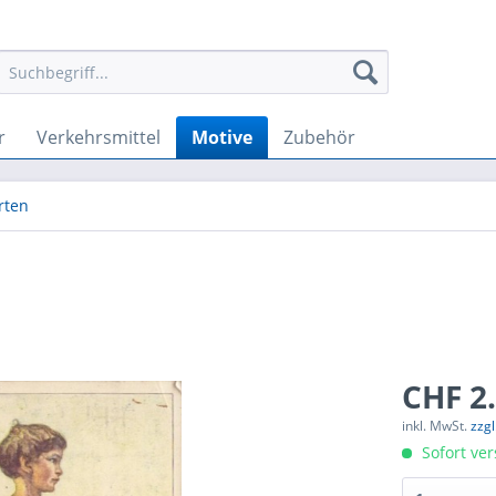
r
Verkehrsmittel
Motive
Zubehör
rten
CHF 2.
inkl. MwSt.
zzg
Sofort ver