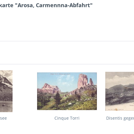
karte "Arosa, Carmennna-Abfahrt"
gsee
Cinque Torri
Disentis geg