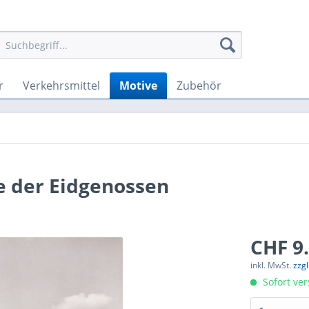
r
Verkehrsmittel
Motive
Zubehör
e der Eidgenossen
CHF 9.
inkl. MwSt.
zzg
Sofort ver