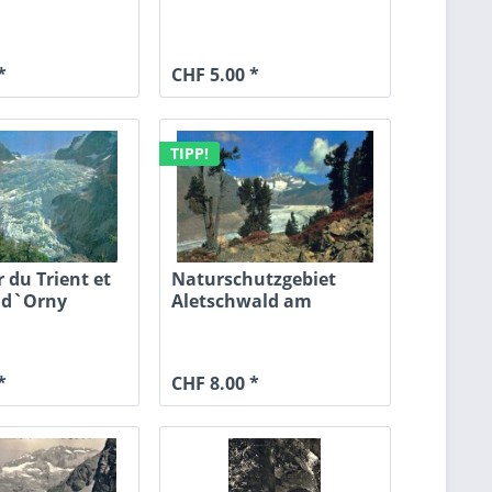
.
Rhonegletscher...
*
CHF 5.00 *
TIPP!
r du Trient et
Naturschutzgebiet
e d`Orny
Aletschwald am
Grossen...
*
CHF 8.00 *