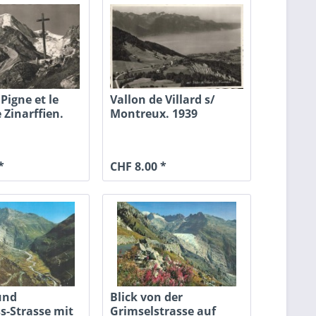
 Pigne et le
Vallon de Villard s/
e Zinarffien.
Montreux. 1939
*
CHF 8.00 *
und
Blick von der
s-Strasse mit
Grimselstrasse auf