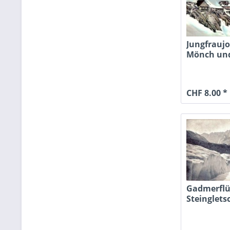
Jungfrauj
Mönch un
Aletschglet
CHF 8.00 *
Gadmerfl
Steinglets