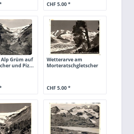
*
CHF 5.00 *
n Alp Grüm auf
Wetterarve am
cher und Piz...
Morteratschgletscher
mit Piz...
*
CHF 5.00 *