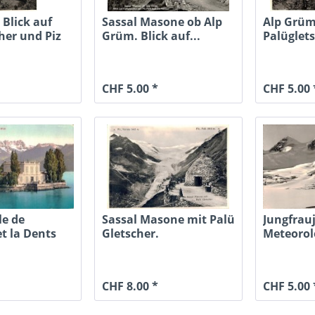
 Blick auf
Sassal Masone ob Alp
Alp Grüm.
her und Piz
Grüm. Blick auf...
Palüglet
Palü
CHF 5.00 *
CHF 5.00 
lle de
Sassal Masone mit Palü
Jungfrau
t la Dents
Gletscher.
Meteorol
Restaurant...
Station a.
CHF 8.00 *
CHF 5.00 