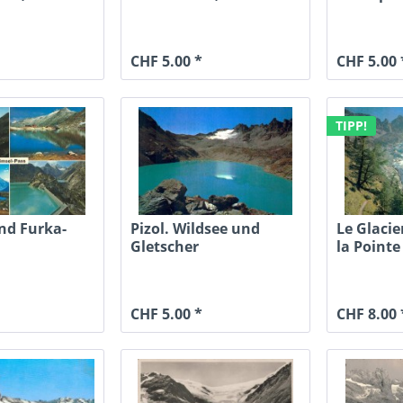
..
Steingletscher,...
Gletsch,..
CHF 5.00 *
CHF 5.00 
TIPP!
nd Furka-
Pizol. Wildsee und
Le Glacie
Gletscher
la Point
tscher
CHF 5.00 *
CHF 8.00 