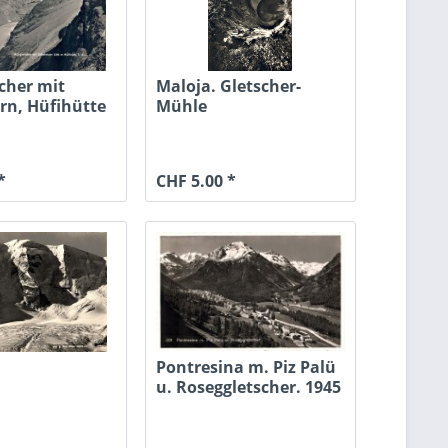
cher mit
Maloja. Gletscher-
rn, Hüfihütte
Mühle
*
CHF 5.00 *
Pontresina m. Piz Palü
u. Roseggletscher. 1945