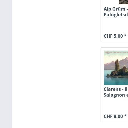
Alp Grüm -
Palügletsc
Palü
CHF 5.00 *
Clarens - I
Salagnon e
du Midi....
CHF 8.00 *