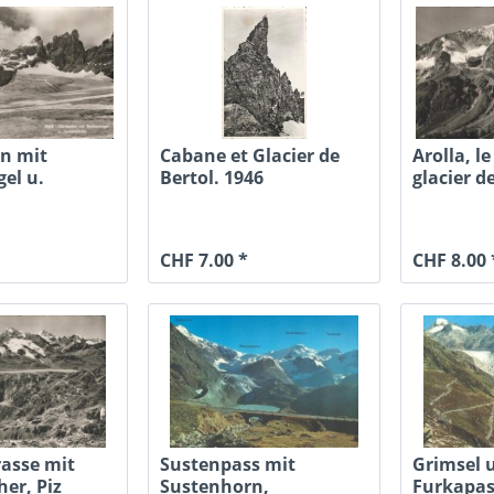
rn mit
Cabane et Glacier de
Arolla, le
el u.
Bertol. 1946
glacier d
cke
1946
CHF 7.00 *
CHF 8.00 
rasse mit
Sustenpass mit
Grimsel 
her, Piz
Sustenhorn,
Furkapas