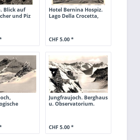
 Blick auf
Hotel Bernina Hospiz.
scher und Piz
Lago Della Crocetta,
Lago...
*
CHF 5.00 *
joch,
Jungfraujoch. Berghaus
ogische
u. Observatorium.
 d....
Blick...
*
CHF 5.00 *