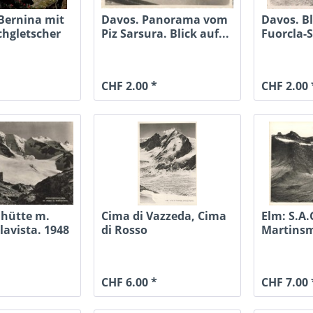
 Bernina mit
Davos. Panorama vom
Davos. Bl
chgletscher
Piz Sarsura. Blick auf...
Fuorcla-
den...
CHF 2.00 *
CHF 2.00 
ahütte m.
Cima di Vazzeda, Cima
Elm: S.A.
lavista. 1948
di Rosso
Martinsm
CHF 6.00 *
CHF 7.00 