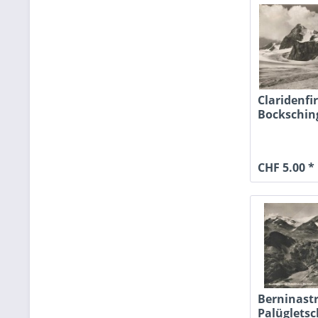
Claridenfi
Bocksching
Teufelsstö
CHF 5.00 *
Berninast
Palügletsc