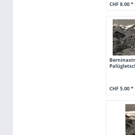
CHF 8.00 *
Berninast
Palügletsc
Cambrena.
CHF 5.00 *