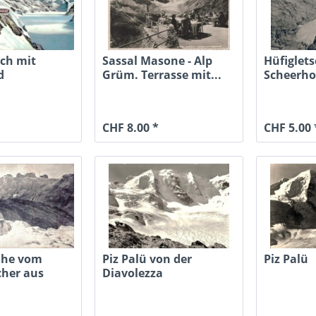
och mit
Sassal Masone - Alp
Hüfiglets
d
Grüm. Terrasse mit...
Scheerho
scher,...
S.A.C.
CHF 8.00 *
CHF 5.00 
ühe vom
Piz Palü von der
Piz Palü
cher aus
Diavolezza