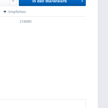
In den
Warenkorb
Empfehlen
21808D